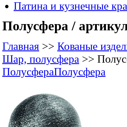
Патина и кузнечные кр
Полусфера / артикул
Главная
>>
Кованые издел
Шар, полусфера
>>
Полус
Полусфера
Полусфера