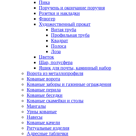
Пика
Поручень и окончание поручня
Розетки и накладки
Флюгер
Художественный прокат
Витая труба
Профильная труба
Квадрат
Полоса
Лоза
Цветок
Шар, полусфера
Ящик для почты, каминный набор
Ворота из металлопрофиля
Кованые ворота
Кованые заборы и газонные ограждения
Кованые перила
Кованые беседки
Кованые скамейки и столы
Мангалы
Урны кованые
Навесы
Кованые качели
Ритуальные изделия
Адресные таблички