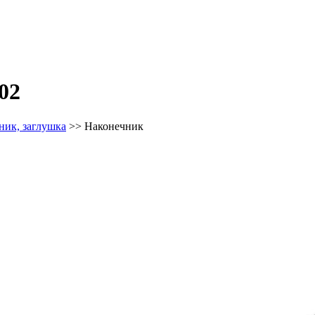
02
ник, заглушка
>>
Наконечник