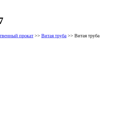
7
твенный прокат
>>
Витая труба
>>
Витая труба