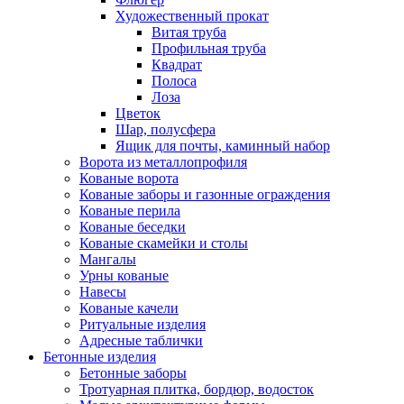
Художественный прокат
Витая труба
Профильная труба
Квадрат
Полоса
Лоза
Цветок
Шар, полусфера
Ящик для почты, каминный набор
Ворота из металлопрофиля
Кованые ворота
Кованые заборы и газонные ограждения
Кованые перила
Кованые беседки
Кованые скамейки и столы
Мангалы
Урны кованые
Навесы
Кованые качели
Ритуальные изделия
Адресные таблички
Бетонные изделия
Бетонные заборы
Тротуарная плитка, бордюр, водосток